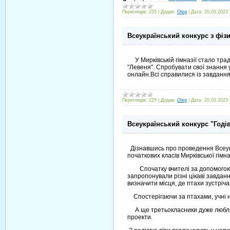
Переглядів:
255
|
Додав:
Oleg
|
Дата:
20.03.2023
Всеукраїнський конкурс з фіз
У Мирківській гімназії стало тради
"Левеня". Спробувати свої знання 
онлайн.Всі справилися із завданн
Переглядів:
225
|
Додав:
Oleg
|
Дата:
20.03.2023
Всеукраїнський конкурс "Годі
Дізнавшись про проведення Всеукр
початкових класів Мирківської гімна
Спочатку вчителі за допомогою пр
запропонували різні цікаві завдан
визначити місця, де птахи зустріч
Спостерігаючи за птахами, учні н
А ще третьокласники дуже люблять
проекти.