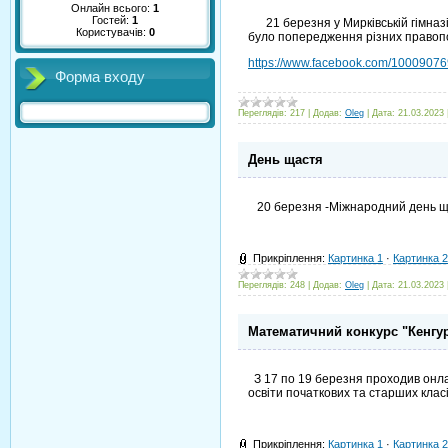
Онлайн всього:
1
Гостей:
1
21 березня у Мирківській гімназії
Користувачів:
0
було попередження різних правоп
https://www.facebook.com/100090
Форма входу
Переглядів:
217
|
Додав:
Oleg
|
Дата:
21.03.2023
День щастя
20 березня -Міжнародний день щаст
Прикріплення:
Картинка 1
·
Картинка 2
Переглядів:
248
|
Додав:
Oleg
|
Дата:
21.03.2023
Математичний конкурс "Кенгу
З 17 по 19 березня проходив онлай
освіти початкових та старших клас
Прикріплення:
Картинка 1
·
Картинка 2