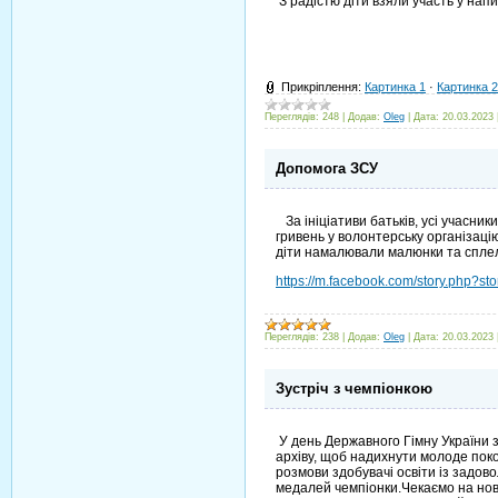
З радістю діти взяли участь у напи
Прикріплення:
Картинка 1
·
Картинка 2
Переглядів:
248
|
Додав:
Oleg
|
Дата:
20.03.2023
Допомога ЗСУ
За ініціативи батьків, усі учасник
гривень у волонтерську організаці
діти намалювали малюнки та спле
https://m.facebook.com/story.php
Переглядів:
238
|
Додав:
Oleg
|
Дата:
20.03.2023
Зустріч з чемпіонкою
У день Державного Гімну України з
архіву, щоб надихнути молоде поко
розмови здобувачі освіти із задо
медалей чемпіонки.Чекаємо на нові