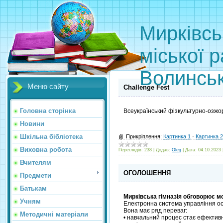
Мирківсь
міської 
Волинськ
Меню сайту
Challenge Fest
Головна сторінка
Всеукраїнський фізкультурно-озжо
Новини
Шкільна бібліотека
Прикріплення:
Картинка 1
·
Картинка 2
Виховна робота
Переглядів:
238
|
Додав:
Oleg
|
Дата:
04.10.2023
Вчителям
ОГОЛОШЕННЯ
Предмети
Батькам
Мирківська гімназія обговорює 
Учням
Електронна система управління осв
Вона має ряд переваг:
Методичні матеріали
• навчальний процес стає ефектив