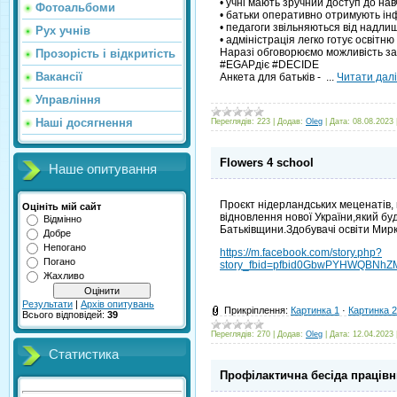
• учні мають зручний доступ до на
Фотоальбоми
• батьки оперативно отримують інф
• педагоги звільняються від надли
Рух учнів
• адміністрація легко готує освітню
Наразі обговорюємо можливість за
Прозорість і відкритість
#EGAPдіє #DECIDE
Вакансії
Анкета для батьків -
...
Читати далі
Управління
Наші досягнення
Переглядів:
223
|
Додав:
Oleg
|
Дата:
08.08.2023
Flowers 4 school
Наше опитування
Проєкт нідерландських меценатів, м
Оцініть мій сайт
відновлення нової України,який б
Відмінно
Батьківщини.Здобувачі освіти Миркі
Добре
Непогано
https://m.facebook.com/story.php?
Погано
story_fbid=pfbid0GbwPYHWQBNh
Жахливо
Результати
|
Архів опитувань
Прикріплення:
Картинка 1
·
Картинка 2
Всього відповідей:
39
Переглядів:
270
|
Додав:
Oleg
|
Дата:
12.04.2023
Статистика
Профілактична бесіда працівни